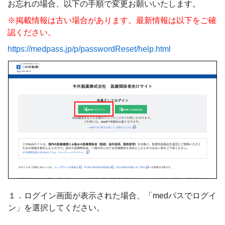
お忘れの場合、以下の手順で変更お願いいたします。
※掲載情報は古い場合があります。最新情報は以下をご確
認ください。
https://medpass.jp/p/passwordReset/help.html
１．ログイン画面が表示された場合、「medパスでログイ
ン」を選択してください。