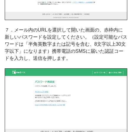
７．メール内のURLを選択して開いた画面の、赤枠内に
新しいパスワードを設定してください。（設定可能なパス
ワードは「半角英数字または記号を含む、8文字以上30文
字以下」になります）携帯電話のSMSに届いた認証コー
ドを入力し、送信を押します。