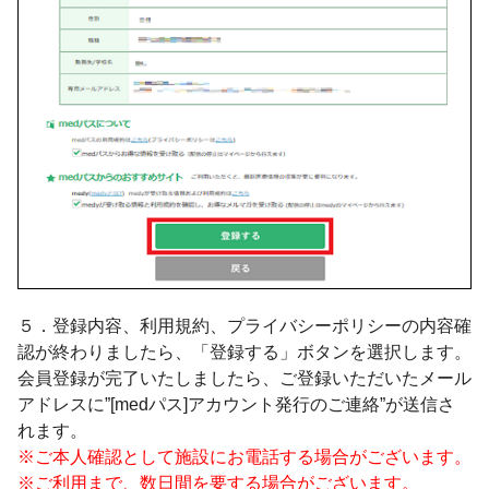
５．登録内容、利用規約、プライバシーポリシーの内容確
認が終わりましたら、「登録する」ボタンを選択します。
会員登録が完了いたしましたら、ご登録いただいたメール
アドレスに”[medパス]アカウント発行のご連絡”が送信さ
れます。
※ご本人確認として施設にお電話する場合がございます。
※ご利用まで、数日間を要する場合がございます。