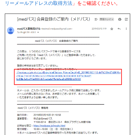
リーメールアドレスの取得方法
」をご確認ください。