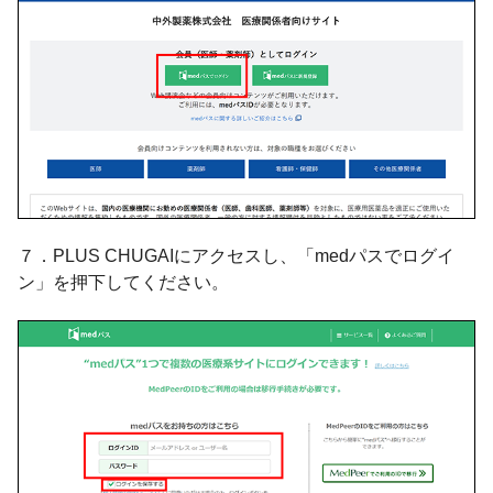
７．PLUS CHUGAIにアクセスし、「medパスでログイ
ン」を押下してください。