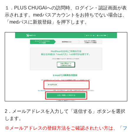
１．PLUS CHUGAIへの訪問時、ログイン・認証画面が表
示されます。medパスアカウントをお持ちでない場合は、
「medパスに新規登録」を押下します。
2．メールアドレスを入力して「送信する」ボタンを選択
します。
※メールアドレスの登録方法をご確認されたい方は、「
フ