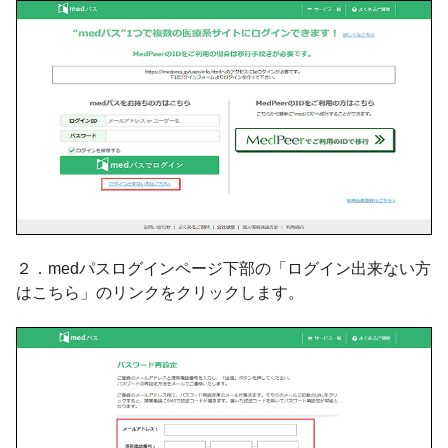
２．medパスログインページ下部の「ログイン出来ない方
はこちら」のリンクをクリックします。