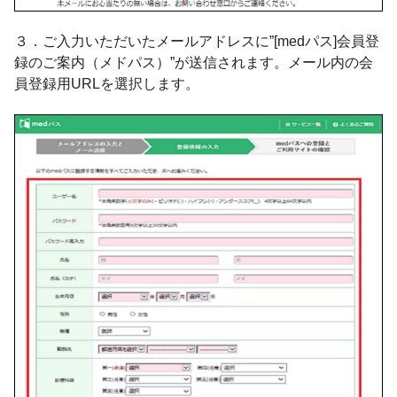
３．ご入力いただいたメールアドレスに”[medパス]会員登
録のご案内（メドパス）”が送信されます。メール内の会
員登録用URLを選択します。