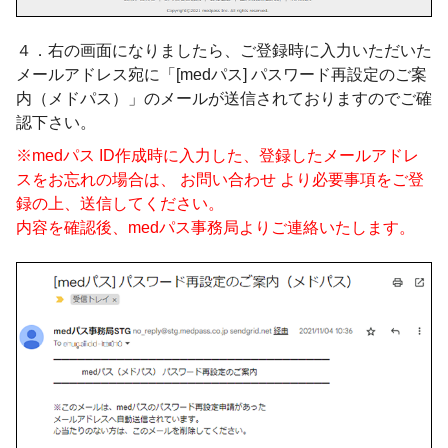
４．右の画面になりましたら、ご登録時に入力いただいた
メールアドレス宛に「[medパス] パスワード再設定のご案
内（メドパス）」のメールが送信されておりますのでご確
認下さい。
※medパス ID作成時に入力した、登録したメールアドレ
スをお忘れの場合は、 お問い合わせ より必要事項をご登
録の上、送信してください。
内容を確認後、medパス事務局よりご連絡いたします。